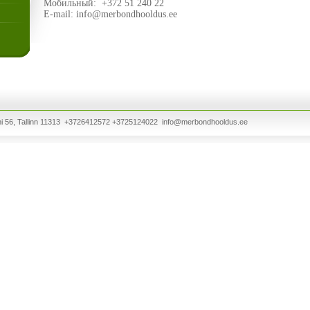
Мобильный
: +372 51 240 22
E-mail: info@merbondhooldus.ee
 56, Tallinn 11313 +3726412572 +3725124022
info@merbondhooldus.ee