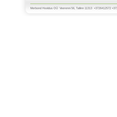
Merbond Hooldus OÜ Veerenni 56, Tallinn 11313 +3726412572 +