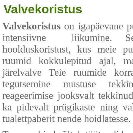
Valvekoristus
Valvekoristus
on igapäevane pu
intensiivne liikumine. Se
hoolduskoristust, kus meie pu
ruumid kokkulepitud ajal, m
järelvalve Teie ruumide korr
tegutsemine mustuse tekkim
reageerimise jooksvalt tekkinu
ka pidevalt prügikaste ning vah
tualettpaberit nende hoidlatesse.