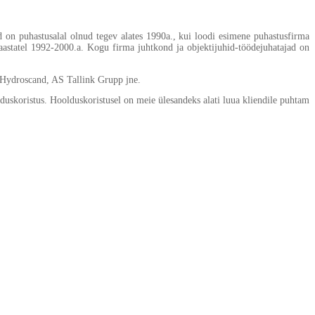
on puhastusalal olnud tegev alates 1990a., kui loodi esimene puhastusfirma
aastatel 1992-2000.a. Kogu firma juhtkond ja objektijuhid-töödejuhatajad on
Hydroscand, AS Tallink Grupp jne.
duskoristus. Hoolduskoristusel on meie ülesandeks alati luua kliendile puhtam