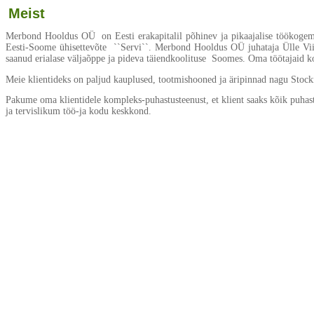
Meist
Merbond Hooldus OÜ on Eesti erakapitalil põhinev ja pikaajalise töökogemu
Eesti-Soome ühisettevõte ``Servi``. Merbond Hooldus OÜ juhataja Ülle Viisa
saanud erialase väljaõppe ja pideva täiendkoolituse Soomes. Oma töötajaid kool
Meie klientideks on paljud kauplused, tootmishooned ja äripinnad nagu S
Pakume oma klientidele kompleks-puhastusteenust, et klient saaks kõik puhast
ja tervislikum töö-ja kodu keskkond.